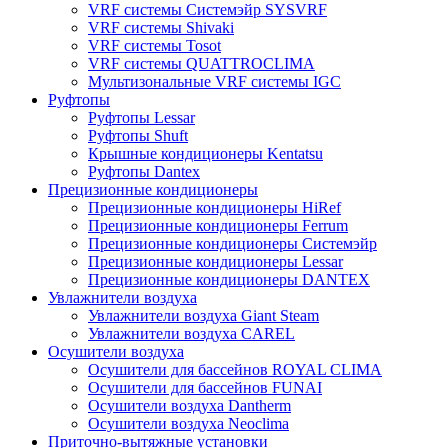
VRF системы Системэйр SYSVRF
VRF системы Shivaki
VRF системы Tosot
VRF системы QUATTROCLIMA
Мультизональные VRF системы IGC
Руфтопы
Руфтопы Lessar
Руфтопы Shuft
Крышные кондиционеры Kentatsu
Руфтопы Dantex
Прецизионные кондиционеры
Прецизионные кондиционеры HiRef
Прецизионные кондиционеры Ferrum
Прецизионные кондиционеры Системэйр
Прецизионные кондиционеры Lessar
Прецизионные кондиционеры DANTEX
Увлажнители воздуха
Увлажнители воздуха Giant Steam
Увлажнители воздуха CAREL
Осушители воздуха
Осушители для бассейнов ROYAL CLIMA
Осушители для бассейнов FUNAI
Осушители воздуха Dantherm
Осушители воздуха Neoclima
Приточно-вытяжные установки