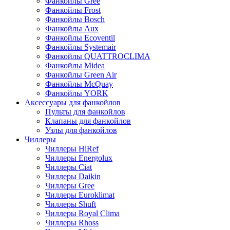
Фанкойлы Gree
Фанкойлы Frost
Фанкойлы Bosch
Фанкойлы Aux
Фанкойлы Ecoventil
Фанкойлы Systemair
Фанкойлы QUATTROCLIMA
Фанкойлы Midea
Фанкойлы Green Air
Фанкойлы McQuay
Фанкойлы YORK
Аксессуары для фанкойлов
Пульты для фанкойлов
Клапаны для фанкойлов
Узлы для фанкойлов
Чиллеры
Чиллеры HiRef
Чиллеры Energolux
Чиллеры Ciat
Чиллеры Daikin
Чиллеры Gree
Чиллеры Euroklimat
Чиллеры Shuft
Чиллеры Royal Clima
Чиллеры Rhoss