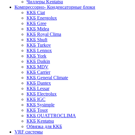
Чиллеры Kentatsu
Компрессорно- Конденсаторные блоки
ККБ Ciat
ККБ Energolux
ККБ Gree
ККБ Midea
ККБ Royal Clima
ККБ Shuft
ККБ Turkov
ККБ Lennox
ККБ York
ККБ Daikin
ККБ MDV
ККБ Carrier
ККБ General Climate
ККБ Dantex
ККБ Lessar
ККБ Electrolux
ККБ IGC
ККБ Sysimple
ККБ Tosot
ККБ QUATTROCLIMA
ККБ Kentatsu
Обвязка для ККБ
VRF системы