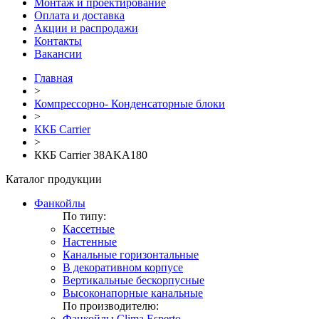
Монтаж и проектирование
Оплата и доставка
Акции и распродажи
Контакты
Вакансии
Главная
>
Компрессорно- Конденсаторные блоки
>
ККБ Carrier
>
ККБ Carrier 38AKA180
Каталог продукции
Фанкойлы
По типу:
Кассетные
Настенные
Канальные горизонтальные
В декоративном корпусе
Вертикальные бескорпусные
Высоконапорные канальные
По производителю:
Фанкойлы Clima Esperto