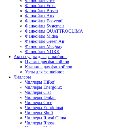
Фанкойлы Gree
Фанкойлы Frost
Фанкойлы Bosch
Фанкойлы Aux
Фанкойлы Ecoventil
Фанкойлы Systemair
Фанкойлы QUATTROCLIMA
Фанкойлы Midea
Фанкойлы Green Air
Фанкойлы McQuay
Фанкойлы YORK
Аксессуары для фанкойлов
Пульты для фанкойлов
Клапаны для фанкойлов
Узлы для фанкойлов
Чиллеры
Чиллеры HiRef
Чиллеры Energolux
Чиллеры Ciat
Чиллеры Daikin
Чиллеры Gree
Чиллеры Euroklimat
Чиллеры Shuft
Чиллеры Royal Clima
Чиллеры Rhoss