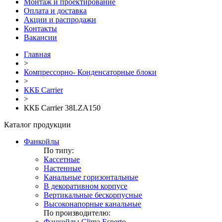
Монтаж и проектирование
Оплата и доставка
Акции и распродажи
Контакты
Вакансии
Главная
>
Компрессорно- Конденсаторные блоки
>
ККБ Carrier
>
ККБ Carrier 38LZA150
Каталог продукции
Фанкойлы
По типу:
Кассетные
Настенные
Канальные горизонтальные
В декоративном корпусе
Вертикальные бескорпусные
Высоконапорные канальные
По производителю:
Фанкойлы Clima Esperto