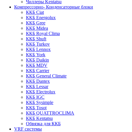
Чиллеры Kentatsu
Компрессорно- Конденсаторные блоки
ККБ Ciat
ККБ Energolux
ККБ Gree
ККБ Midea
ККБ Royal Clima
ККБ Shuft
ККБ Turkov
ККБ Lennox
ККБ York
ККБ Daikin
ККБ MDV
ККБ Carrier
ККБ General Climate
ККБ Dantex
ККБ Lessar
ККБ Electrolux
ККБ IGC
ККБ Sysimple
ККБ Tosot
ККБ QUATTROCLIMA
ККБ Kentatsu
Обвязка для ККБ
VRF системы