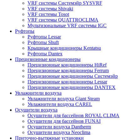
VRF системы Системэйр SYSVRF
VRF системы Shivaki
VRF системы Tosot
VRF системы QUATTROCLIMA
Мультизональные VRF системы IGC
Руфтопы
Руфтопы Lessar
Руфтопы Shuft
Крышные кондиционеры Kentatsu
Руфтопы Dantex
Прецизионные кондиционеры
Прецизионные кондиционеры HiRef
Прецизионные кондиционеры Ferrum
Прецизионные кондиционеры Системэйр
Прецизионные кондиционеры Lessar
Прецизионные кондиционеры DANTEX
Увлажнители воздуха
Увлажнители воздуха Giant Steam
Увлажнители воздуха CAREL
Осушители воздуха
Осушители для бассейнов ROYAL CLIMA
Осушители для бассейнов FUNAI
Осушители воздуха Dantherm
Осушители воздуха Neoclima
Приточно-вытяжные установки