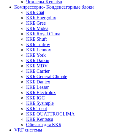
Чиллеры Kentatsu
Компрессорно- Конденсаторные блоки
ККБ Ciat
ККБ Energolux
ККБ Gree
ККБ Midea
ККБ Royal Clima
ККБ Shuft
ККБ Turkov
ККБ Lennox
ККБ York
ККБ Daikin
ККБ MDV
ККБ Carrier
ККБ General Climate
ККБ Dantex
ККБ Lessar
ККБ Electrolux
ККБ IGC
ККБ Sysimple
ККБ Tosot
ККБ QUATTROCLIMA
ККБ Kentatsu
Обвязка для ККБ
VRF системы