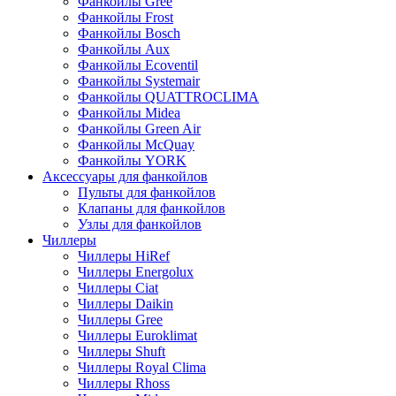
Фанкойлы Gree
Фанкойлы Frost
Фанкойлы Bosch
Фанкойлы Aux
Фанкойлы Ecoventil
Фанкойлы Systemair
Фанкойлы QUATTROCLIMA
Фанкойлы Midea
Фанкойлы Green Air
Фанкойлы McQuay
Фанкойлы YORK
Аксессуары для фанкойлов
Пульты для фанкойлов
Клапаны для фанкойлов
Узлы для фанкойлов
Чиллеры
Чиллеры HiRef
Чиллеры Energolux
Чиллеры Ciat
Чиллеры Daikin
Чиллеры Gree
Чиллеры Euroklimat
Чиллеры Shuft
Чиллеры Royal Clima
Чиллеры Rhoss