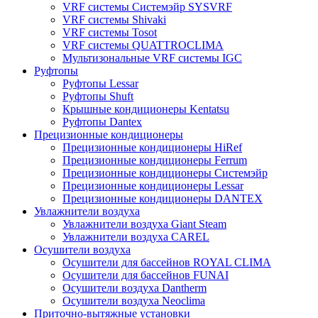
VRF системы Системэйр SYSVRF
VRF системы Shivaki
VRF системы Tosot
VRF системы QUATTROCLIMA
Мультизональные VRF системы IGC
Руфтопы
Руфтопы Lessar
Руфтопы Shuft
Крышные кондиционеры Kentatsu
Руфтопы Dantex
Прецизионные кондиционеры
Прецизионные кондиционеры HiRef
Прецизионные кондиционеры Ferrum
Прецизионные кондиционеры Системэйр
Прецизионные кондиционеры Lessar
Прецизионные кондиционеры DANTEX
Увлажнители воздуха
Увлажнители воздуха Giant Steam
Увлажнители воздуха CAREL
Осушители воздуха
Осушители для бассейнов ROYAL CLIMA
Осушители для бассейнов FUNAI
Осушители воздуха Dantherm
Осушители воздуха Neoclima
Приточно-вытяжные установки