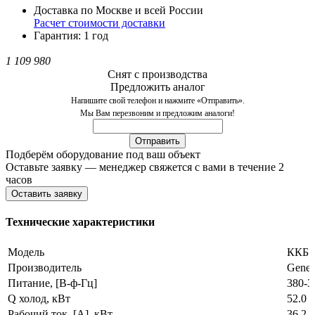
Доставка по Москве и всей России
Расчет стоимости доставки
Гарантия: 1 год
1 109 980
Снят с производства
Предложить аналог
Напишите свой телефон и нажмите «Отправить».
Мы Вам перезвоним и предложим аналоги!
Подберём оборудование под ваш объект
Оставьте заявку — менеджер свяжется с вами в течение 2
часов
Оставить заявку
Технические характеристики
Модель
ККБ 
Производитель
Gener
Питание, [В-ф-Гц]
380-3
Q холод, кВт
52.0
Рабочий ток, [A], кВт
36.2