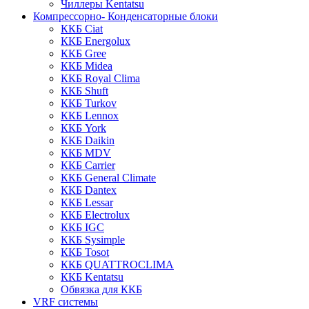
Чиллеры Kentatsu
Компрессорно- Конденсаторные блоки
ККБ Ciat
ККБ Energolux
ККБ Gree
ККБ Midea
ККБ Royal Clima
ККБ Shuft
ККБ Turkov
ККБ Lennox
ККБ York
ККБ Daikin
ККБ MDV
ККБ Carrier
ККБ General Climate
ККБ Dantex
ККБ Lessar
ККБ Electrolux
ККБ IGC
ККБ Sysimple
ККБ Tosot
ККБ QUATTROCLIMA
ККБ Kentatsu
Обвязка для ККБ
VRF системы