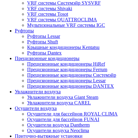
VRF системы Системэйр SYSVRF
VRF системы Shivaki
VRF системы Tosot
VRF системы QUATTROCLIMA
Мультизональные VRF системы IGC
Руфтопы
Руфтопы Lessar
Руфтопы Shuft
Крышные кондиционеры Kentatsu
Руфтопы Dantex
Прецизионные кондиционеры
Прецизионные кондиционеры HiRef
Прецизионные кондиционеры Ferrum
Прецизионные кондиционеры Системэйр
Прецизионные кондиционеры Lessar
Прецизионные кондиционеры DANTEX
Увлажнители воздуха
Увлажнители воздуха Giant Steam
Увлажнители воздуха CAREL
Осушители воздуха
Осушители для бассейнов ROYAL CLIMA
Осушители для бассейнов FUNAI
Осушители воздуха Dantherm
Осушители воздуха Neoclima
Приточно-вытяжные установки