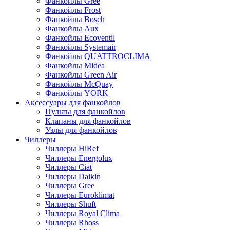
Фанкойлы Gree
Фанкойлы Frost
Фанкойлы Bosch
Фанкойлы Aux
Фанкойлы Ecoventil
Фанкойлы Systemair
Фанкойлы QUATTROCLIMA
Фанкойлы Midea
Фанкойлы Green Air
Фанкойлы McQuay
Фанкойлы YORK
Аксессуары для фанкойлов
Пульты для фанкойлов
Клапаны для фанкойлов
Узлы для фанкойлов
Чиллеры
Чиллеры HiRef
Чиллеры Energolux
Чиллеры Ciat
Чиллеры Daikin
Чиллеры Gree
Чиллеры Euroklimat
Чиллеры Shuft
Чиллеры Royal Clima
Чиллеры Rhoss