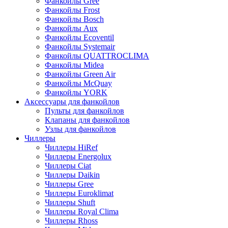
Фанкойлы Gree
Фанкойлы Frost
Фанкойлы Bosch
Фанкойлы Aux
Фанкойлы Ecoventil
Фанкойлы Systemair
Фанкойлы QUATTROCLIMA
Фанкойлы Midea
Фанкойлы Green Air
Фанкойлы McQuay
Фанкойлы YORK
Аксессуары для фанкойлов
Пульты для фанкойлов
Клапаны для фанкойлов
Узлы для фанкойлов
Чиллеры
Чиллеры HiRef
Чиллеры Energolux
Чиллеры Ciat
Чиллеры Daikin
Чиллеры Gree
Чиллеры Euroklimat
Чиллеры Shuft
Чиллеры Royal Clima
Чиллеры Rhoss