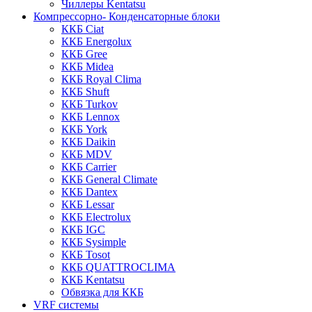
Чиллеры Kentatsu
Компрессорно- Конденсаторные блоки
ККБ Ciat
ККБ Energolux
ККБ Gree
ККБ Midea
ККБ Royal Clima
ККБ Shuft
ККБ Turkov
ККБ Lennox
ККБ York
ККБ Daikin
ККБ MDV
ККБ Carrier
ККБ General Climate
ККБ Dantex
ККБ Lessar
ККБ Electrolux
ККБ IGC
ККБ Sysimple
ККБ Tosot
ККБ QUATTROCLIMA
ККБ Kentatsu
Обвязка для ККБ
VRF системы