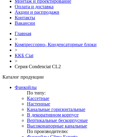
Монтаж и проектирование
Оплата и доставка
Акции и распродажи
Контакты
Вакансии
Главная
>
Компрессорно- Конденсаторные блоки
>
ККБ Ciat
>
Серия Condenciat CL2
Каталог продукции
Фанкойлы
По типу:
Кассетные
Настенные
Канальные горизонтальные
В декоративном корпусе
Вертикальные бескорпусные
Высоконапорные канальные
По производителю:
Фанкойлы Clima Esperto