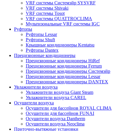
VRF системы Системэйр SYSVRF
VRF системы Shivaki
VRF системы Tosot
VRF системы QUATTROCLIMA
Мультизональные VRF системы IGC
Руфтопы
Руфтопы Lessar
Руфтопы Shuft
Крышные кондиционеры Kentatsu
Руфтопы Dantex
Прецизионные кондиционеры
Прецизионные кондиционеры HiRef
Прецизионные кондиционеры Ferrum
Прецизионные кондиционеры Системэйр
Прецизионные кондиционеры Lessar
Прецизионные кондиционеры DANTEX
Увлажнители воздуха
Увлажнители воздуха Giant Steam
Увлажнители воздуха CAREL
Осушители воздуха
Осушители для бассейнов ROYAL CLIMA
Осушители для бассейнов FUNAI
Осушители воздуха Dantherm
Осушители воздуха Neoclima
Приточно-вытяжные установки