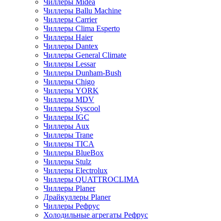
Чиллеры Midea
Чиллеры Ballu Machine
Чиллеры Carrier
Чиллеры Clima Esperto
Чиллеры Haier
Чиллеры Dantex
Чиллеры General Climate
Чиллеры Lessar
Чиллеры Dunham-Bush
Чиллеры Chigo
Чиллеры YORK
Чиллеры MDV
Чиллеры Syscool
Чиллеры IGC
Чиллеры Aux
Чиллеры Trane
Чиллеры TICA
Чиллеры BlueBox
Чиллеры Stulz
Чиллеры Electrolux
Чиллеры QUATTROCLIMA
Чиллеры Planer
Драйкуллеры Planer
Чиллеры Рефрус
Холодильные агрегаты Рефрус