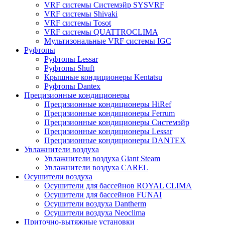
VRF системы Системэйр SYSVRF
VRF системы Shivaki
VRF системы Tosot
VRF системы QUATTROCLIMA
Мультизональные VRF системы IGC
Руфтопы
Руфтопы Lessar
Руфтопы Shuft
Крышные кондиционеры Kentatsu
Руфтопы Dantex
Прецизионные кондиционеры
Прецизионные кондиционеры HiRef
Прецизионные кондиционеры Ferrum
Прецизионные кондиционеры Системэйр
Прецизионные кондиционеры Lessar
Прецизионные кондиционеры DANTEX
Увлажнители воздуха
Увлажнители воздуха Giant Steam
Увлажнители воздуха CAREL
Осушители воздуха
Осушители для бассейнов ROYAL CLIMA
Осушители для бассейнов FUNAI
Осушители воздуха Dantherm
Осушители воздуха Neoclima
Приточно-вытяжные установки