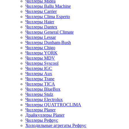
Чиллеры Midea
Чиллеры Ballu Machine
Чиллеры Carrier
Чиллеры Clima Esperto
Чиллеры Haier
Чиллеры Dantex
Чиллеры General Climate
Чиллеры Lessar
Чиллеры Dunham-Bush
Чиллеры Chigo
Чиллеры YORK
Чиллеры MDV
Чиллеры Syscool
Чиллеры IGC
Чиллеры Aux
Чиллеры Trane
Чиллеры TICA
Чиллеры BlueBox
Чиллеры Stulz
Чиллеры Electrolux
Чиллеры QUATTROCLIMA
Чиллеры Planer
Драйкуллеры Planer
Чиллеры Рефрус
Холодильные агрегаты Рефрус