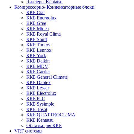
Чиллеры Kentatsu
Компрессорно- Конденсаторные блоки
ККБ Ciat
ККБ Energolux
ККБ Gree
ККБ Midea
ККБ Royal Clima
ККБ Shuft
ККБ Turkov
ККБ Lennox
ККБ York
ККБ Daikin
ККБ MDV
ККБ Carrier
ККБ General Climate
ККБ Dantex
ККБ Lessar
ККБ Electrolux
ККБ IGC
ККБ Sysimple
ККБ Tosot
ККБ QUATTROCLIMA
ККБ Kentatsu
Обвязка для ККБ
VRF системы