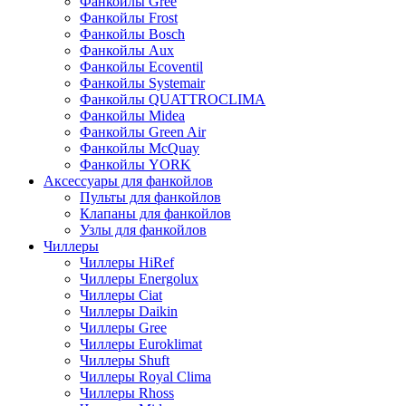
Фанкойлы Gree
Фанкойлы Frost
Фанкойлы Bosch
Фанкойлы Aux
Фанкойлы Ecoventil
Фанкойлы Systemair
Фанкойлы QUATTROCLIMA
Фанкойлы Midea
Фанкойлы Green Air
Фанкойлы McQuay
Фанкойлы YORK
Аксессуары для фанкойлов
Пульты для фанкойлов
Клапаны для фанкойлов
Узлы для фанкойлов
Чиллеры
Чиллеры HiRef
Чиллеры Energolux
Чиллеры Ciat
Чиллеры Daikin
Чиллеры Gree
Чиллеры Euroklimat
Чиллеры Shuft
Чиллеры Royal Clima
Чиллеры Rhoss