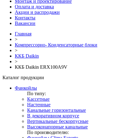
Монтаж и проектирование
Оплата и доставка
Акции и распродажи
Контакты
Вакансии
Главная
>
Компрессорно- Конденсаторные блоки
>
ККБ Daikin
>
ККБ Daikin ERX100A9V
Каталог продукции
Фанкойлы
По типу:
Кассетные
Настенные
Канальные горизонтальные
В декоративном корпусе
Вертикальные бескорпусные
Высоконапорные канальные
По производителю:
Фанкойлы Clima Esperto