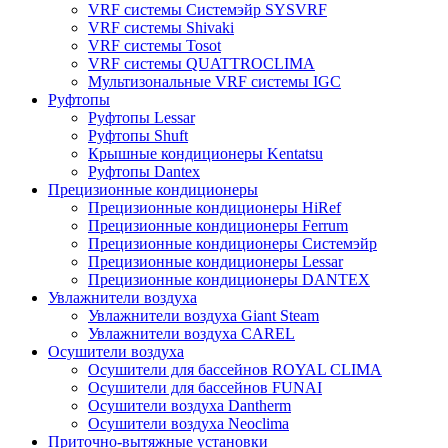
VRF системы Системэйр SYSVRF
VRF системы Shivaki
VRF системы Tosot
VRF системы QUATTROCLIMA
Мультизональные VRF системы IGC
Руфтопы
Руфтопы Lessar
Руфтопы Shuft
Крышные кондиционеры Kentatsu
Руфтопы Dantex
Прецизионные кондиционеры
Прецизионные кондиционеры HiRef
Прецизионные кондиционеры Ferrum
Прецизионные кондиционеры Системэйр
Прецизионные кондиционеры Lessar
Прецизионные кондиционеры DANTEX
Увлажнители воздуха
Увлажнители воздуха Giant Steam
Увлажнители воздуха CAREL
Осушители воздуха
Осушители для бассейнов ROYAL CLIMA
Осушители для бассейнов FUNAI
Осушители воздуха Dantherm
Осушители воздуха Neoclima
Приточно-вытяжные установки