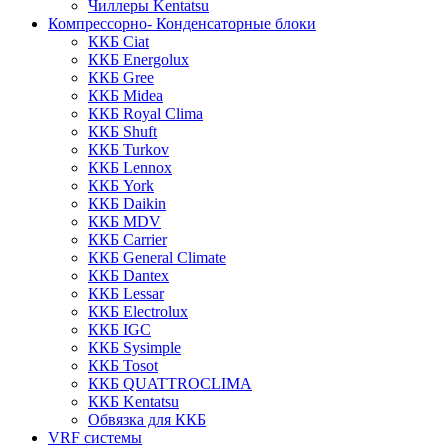
Чиллеры Kentatsu
Компрессорно- Конденсаторные блоки
ККБ Ciat
ККБ Energolux
ККБ Gree
ККБ Midea
ККБ Royal Clima
ККБ Shuft
ККБ Turkov
ККБ Lennox
ККБ York
ККБ Daikin
ККБ MDV
ККБ Carrier
ККБ General Climate
ККБ Dantex
ККБ Lessar
ККБ Electrolux
ККБ IGC
ККБ Sysimple
ККБ Tosot
ККБ QUATTROCLIMA
ККБ Kentatsu
Обвязка для ККБ
VRF системы