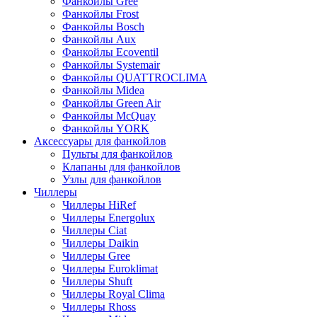
Фанкойлы Gree
Фанкойлы Frost
Фанкойлы Bosch
Фанкойлы Aux
Фанкойлы Ecoventil
Фанкойлы Systemair
Фанкойлы QUATTROCLIMA
Фанкойлы Midea
Фанкойлы Green Air
Фанкойлы McQuay
Фанкойлы YORK
Аксессуары для фанкойлов
Пульты для фанкойлов
Клапаны для фанкойлов
Узлы для фанкойлов
Чиллеры
Чиллеры HiRef
Чиллеры Energolux
Чиллеры Ciat
Чиллеры Daikin
Чиллеры Gree
Чиллеры Euroklimat
Чиллеры Shuft
Чиллеры Royal Clima
Чиллеры Rhoss