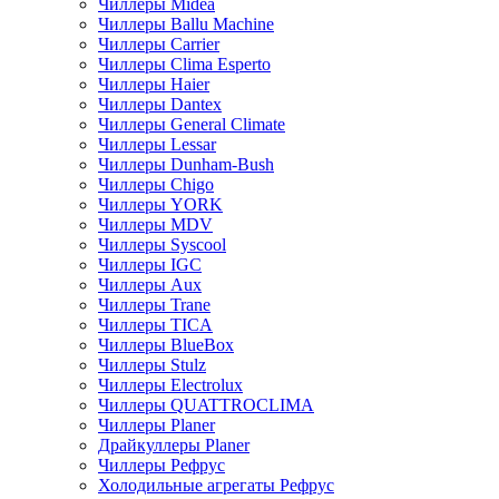
Чиллеры Midea
Чиллеры Ballu Machine
Чиллеры Carrier
Чиллеры Clima Esperto
Чиллеры Haier
Чиллеры Dantex
Чиллеры General Climate
Чиллеры Lessar
Чиллеры Dunham-Bush
Чиллеры Chigo
Чиллеры YORK
Чиллеры MDV
Чиллеры Syscool
Чиллеры IGC
Чиллеры Aux
Чиллеры Trane
Чиллеры TICA
Чиллеры BlueBox
Чиллеры Stulz
Чиллеры Electrolux
Чиллеры QUATTROCLIMA
Чиллеры Planer
Драйкуллеры Planer
Чиллеры Рефрус
Холодильные агрегаты Рефрус