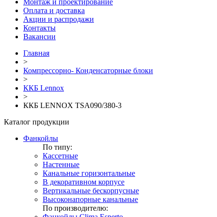
Монтаж и проектирование
Оплата и доставка
Акции и распродажи
Контакты
Вакансии
Главная
>
Компрессорно- Конденсаторные блоки
>
ККБ Lennox
>
ККБ LENNOX TSA090/380-3
Каталог продукции
Фанкойлы
По типу:
Кассетные
Настенные
Канальные горизонтальные
В декоративном корпусе
Вертикальные бескорпусные
Высоконапорные канальные
По производителю:
Фанкойлы Clima Esperto