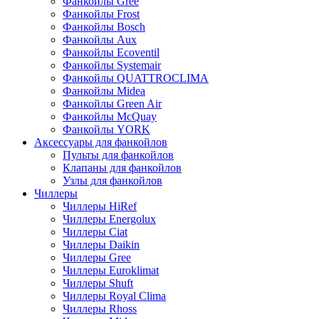
Фанкойлы Gree
Фанкойлы Frost
Фанкойлы Bosch
Фанкойлы Aux
Фанкойлы Ecoventil
Фанкойлы Systemair
Фанкойлы QUATTROCLIMA
Фанкойлы Midea
Фанкойлы Green Air
Фанкойлы McQuay
Фанкойлы YORK
Аксессуары для фанкойлов
Пульты для фанкойлов
Клапаны для фанкойлов
Узлы для фанкойлов
Чиллеры
Чиллеры HiRef
Чиллеры Energolux
Чиллеры Ciat
Чиллеры Daikin
Чиллеры Gree
Чиллеры Euroklimat
Чиллеры Shuft
Чиллеры Royal Clima
Чиллеры Rhoss