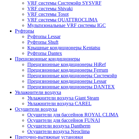
VRF системы Системэйр SYSVRF
VRF системы Shivaki
VRF системы Tosot
VRF системы QUATTROCLIMA
Мультизональные VRF системы IGC
Руфтопы
Руфтопы Lessar
Руфтопы Shuft
Крышные кондиционеры Kentatsu
Руфтопы Dantex
Прецизионные кондиционеры
Прецизионные кондиционеры HiRef
Прецизионные кондиционеры Ferrum
Прецизионные кондиционеры Системэйр
Прецизионные кондиционеры Lessar
Прецизионные кондиционеры DANTEX
Увлажнители воздуха
Увлажнители воздуха Giant Steam
Увлажнители воздуха CAREL
Осушители воздуха
Осушители для бассейнов ROYAL CLIMA
Осушители для бассейнов FUNAI
Осушители воздуха Dantherm
Осушители воздуха Neoclima
Приточно-вытяжные установки