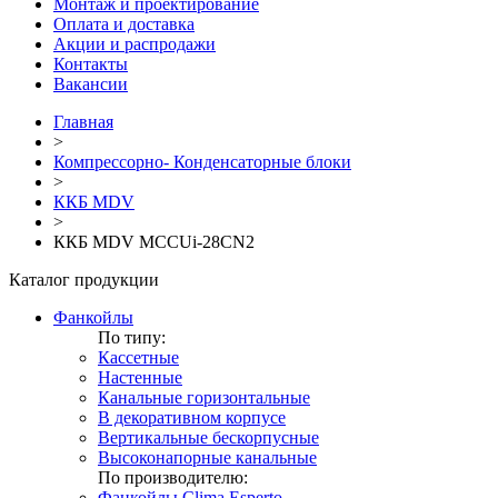
Монтаж и проектирование
Оплата и доставка
Акции и распродажи
Контакты
Вакансии
Главная
>
Компрессорно- Конденсаторные блоки
>
ККБ MDV
>
ККБ MDV MCCUi-28CN2
Каталог продукции
Фанкойлы
По типу:
Кассетные
Настенные
Канальные горизонтальные
В декоративном корпусе
Вертикальные бескорпусные
Высоконапорные канальные
По производителю:
Фанкойлы Clima Esperto