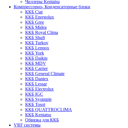
Чиллеры Kentatsu
Компрессорно- Конденсаторные блоки
ККБ Ciat
ККБ Energolux
ККБ Gree
ККБ Midea
ККБ Royal Clima
ККБ Shuft
ККБ Turkov
ККБ Lennox
ККБ York
ККБ Daikin
ККБ MDV
ККБ Carrier
ККБ General Climate
ККБ Dantex
ККБ Lessar
ККБ Electrolux
ККБ IGC
ККБ Sysimple
ККБ Tosot
ККБ QUATTROCLIMA
ККБ Kentatsu
Обвязка для ККБ
VRF системы