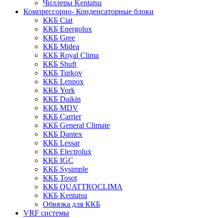
Чиллеры Kentatsu
Компрессорно- Конденсаторные блоки
ККБ Ciat
ККБ Energolux
ККБ Gree
ККБ Midea
ККБ Royal Clima
ККБ Shuft
ККБ Turkov
ККБ Lennox
ККБ York
ККБ Daikin
ККБ MDV
ККБ Carrier
ККБ General Climate
ККБ Dantex
ККБ Lessar
ККБ Electrolux
ККБ IGC
ККБ Sysimple
ККБ Tosot
ККБ QUATTROCLIMA
ККБ Kentatsu
Обвязка для ККБ
VRF системы