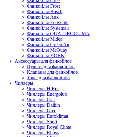
Фанкойлы Gree
Фанкойлы Frost
Фанкойлы Bosch
Фанкойлы Aux
Фанкойлы Ecoventil
Фанкойлы Systemair
Фанкойлы QUATTROCLIMA
Фанкойлы Midea
Фанкойлы Green Air
Фанкойлы McQuay
Фанкойлы YORK
Аксессуары для фанкойлов
Пульты для фанкойлов
Клапаны для фанкойлов
Узлы для фанкойлов
Чиллеры
Чиллеры HiRef
Чиллеры Energolux
Чиллеры Ciat
Чиллеры Daikin
Чиллеры Gree
Чиллеры Euroklimat
Чиллеры Shuft
Чиллеры Royal Clima
Чиллеры Rhoss