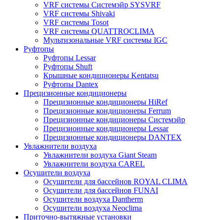
VRF системы Системэйр SYSVRF
VRF системы Shivaki
VRF системы Tosot
VRF системы QUATTROCLIMA
Мультизональные VRF системы IGC
Руфтопы
Руфтопы Lessar
Руфтопы Shuft
Крышные кондиционеры Kentatsu
Руфтопы Dantex
Прецизионные кондиционеры
Прецизионные кондиционеры HiRef
Прецизионные кондиционеры Ferrum
Прецизионные кондиционеры Системэйр
Прецизионные кондиционеры Lessar
Прецизионные кондиционеры DANTEX
Увлажнители воздуха
Увлажнители воздуха Giant Steam
Увлажнители воздуха CAREL
Осушители воздуха
Осушители для бассейнов ROYAL CLIMA
Осушители для бассейнов FUNAI
Осушители воздуха Dantherm
Осушители воздуха Neoclima
Приточно-вытяжные установки