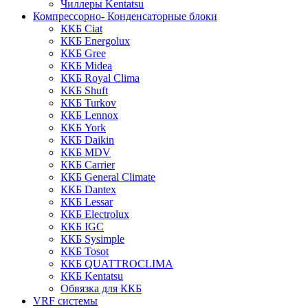
Чиллеры Kentatsu
Компрессорно- Конденсаторные блоки
ККБ Ciat
ККБ Energolux
ККБ Gree
ККБ Midea
ККБ Royal Clima
ККБ Shuft
ККБ Turkov
ККБ Lennox
ККБ York
ККБ Daikin
ККБ MDV
ККБ Carrier
ККБ General Climate
ККБ Dantex
ККБ Lessar
ККБ Electrolux
ККБ IGC
ККБ Sysimple
ККБ Tosot
ККБ QUATTROCLIMA
ККБ Kentatsu
Обвязка для ККБ
VRF системы