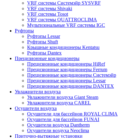
VRF системы Системэйр SYSVRF
VRF системы Shivaki
VRF системы Tosot
VRF системы QUATTROCLIMA
Мультизональные VRF системы IGC
Руфтопы
Руфтопы Lessar
Руфтопы Shuft
Крышные кондиционеры Kentatsu
Руфтопы Dantex
Прецизионные кондиционеры
Прецизионные кондиционеры HiRef
Прецизионные кондиционеры Ferrum
Прецизионные кондиционеры Системэйр
Прецизионные кондиционеры Lessar
Прецизионные кондиционеры DANTEX
Увлажнители воздуха
Увлажнители воздуха Giant Steam
Увлажнители воздуха CAREL
Осушители воздуха
Осушители для бассейнов ROYAL CLIMA
Осушители для бассейнов FUNAI
Осушители воздуха Dantherm
Осушители воздуха Neoclima
Приточно-вытяжные установки