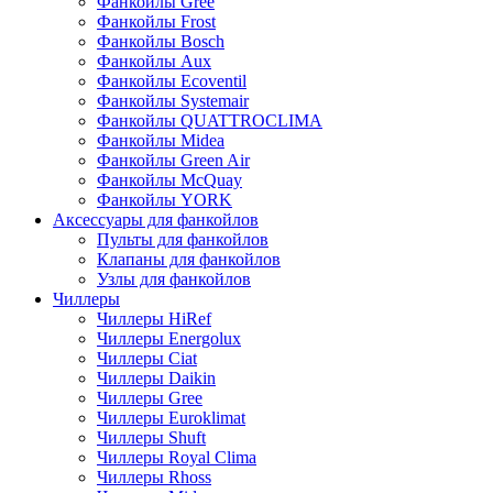
Фанкойлы Gree
Фанкойлы Frost
Фанкойлы Bosch
Фанкойлы Aux
Фанкойлы Ecoventil
Фанкойлы Systemair
Фанкойлы QUATTROCLIMA
Фанкойлы Midea
Фанкойлы Green Air
Фанкойлы McQuay
Фанкойлы YORK
Аксессуары для фанкойлов
Пульты для фанкойлов
Клапаны для фанкойлов
Узлы для фанкойлов
Чиллеры
Чиллеры HiRef
Чиллеры Energolux
Чиллеры Ciat
Чиллеры Daikin
Чиллеры Gree
Чиллеры Euroklimat
Чиллеры Shuft
Чиллеры Royal Clima
Чиллеры Rhoss