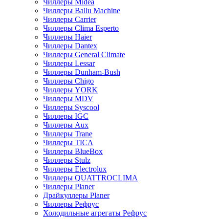
Чиллеры Midea
Чиллеры Ballu Machine
Чиллеры Carrier
Чиллеры Clima Esperto
Чиллеры Haier
Чиллеры Dantex
Чиллеры General Climate
Чиллеры Lessar
Чиллеры Dunham-Bush
Чиллеры Chigo
Чиллеры YORK
Чиллеры MDV
Чиллеры Syscool
Чиллеры IGC
Чиллеры Aux
Чиллеры Trane
Чиллеры TICA
Чиллеры BlueBox
Чиллеры Stulz
Чиллеры Electrolux
Чиллеры QUATTROCLIMA
Чиллеры Planer
Драйкуллеры Planer
Чиллеры Рефрус
Холодильные агрегаты Рефрус