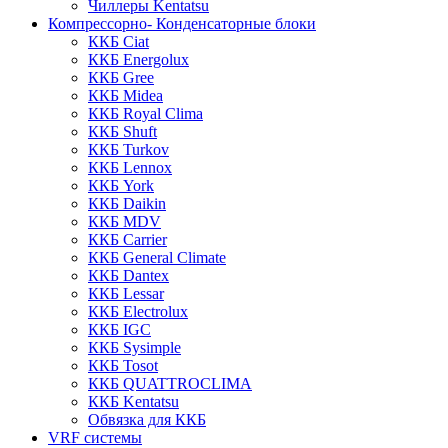
Чиллеры Kentatsu
Компрессорно- Конденсаторные блоки
ККБ Ciat
ККБ Energolux
ККБ Gree
ККБ Midea
ККБ Royal Clima
ККБ Shuft
ККБ Turkov
ККБ Lennox
ККБ York
ККБ Daikin
ККБ MDV
ККБ Carrier
ККБ General Climate
ККБ Dantex
ККБ Lessar
ККБ Electrolux
ККБ IGC
ККБ Sysimple
ККБ Tosot
ККБ QUATTROCLIMA
ККБ Kentatsu
Обвязка для ККБ
VRF системы