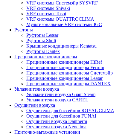
VRF системы Системэйр SYSVRF
VRF системы Shivaki
VRF системы Tosot
VRF системы QUATTROCLIMA
Мультизональные VRF системы IGC
Руфтопы
Руфтопы Lessar
Руфтопы Shuft
Крышные кондиционеры Kentatsu
Руфтопы Dantex
Прецизионные кондиционеры
Прецизионные кондиционеры HiRef
Прецизионные кондиционеры Ferrum
Прецизионные кондиционеры Системэйр
Прецизионные кондиционеры Lessar
Прецизионные кондиционеры DANTEX
Увлажнители воздуха
Увлажнители воздуха Giant Steam
Увлажнители воздуха CAREL
Осушители воздуха
Осушители для бассейнов ROYAL CLIMA
Осушители для бассейнов FUNAI
Осушители воздуха Dantherm
Осушители воздуха Neoclima
Приточно-вытяжные установки