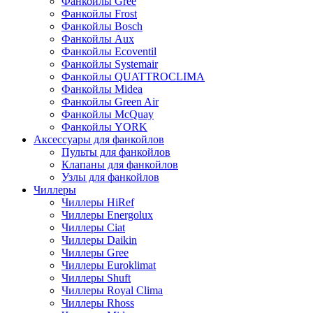
Фанкойлы Gree
Фанкойлы Frost
Фанкойлы Bosch
Фанкойлы Aux
Фанкойлы Ecoventil
Фанкойлы Systemair
Фанкойлы QUATTROCLIMA
Фанкойлы Midea
Фанкойлы Green Air
Фанкойлы McQuay
Фанкойлы YORK
Аксессуары для фанкойлов
Пульты для фанкойлов
Клапаны для фанкойлов
Узлы для фанкойлов
Чиллеры
Чиллеры HiRef
Чиллеры Energolux
Чиллеры Ciat
Чиллеры Daikin
Чиллеры Gree
Чиллеры Euroklimat
Чиллеры Shuft
Чиллеры Royal Clima
Чиллеры Rhoss