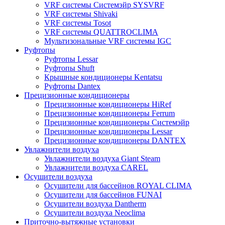
VRF системы Системэйр SYSVRF
VRF системы Shivaki
VRF системы Tosot
VRF системы QUATTROCLIMA
Мультизональные VRF системы IGC
Руфтопы
Руфтопы Lessar
Руфтопы Shuft
Крышные кондиционеры Kentatsu
Руфтопы Dantex
Прецизионные кондиционеры
Прецизионные кондиционеры HiRef
Прецизионные кондиционеры Ferrum
Прецизионные кондиционеры Системэйр
Прецизионные кондиционеры Lessar
Прецизионные кондиционеры DANTEX
Увлажнители воздуха
Увлажнители воздуха Giant Steam
Увлажнители воздуха CAREL
Осушители воздуха
Осушители для бассейнов ROYAL CLIMA
Осушители для бассейнов FUNAI
Осушители воздуха Dantherm
Осушители воздуха Neoclima
Приточно-вытяжные установки