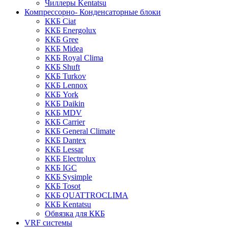
Чиллеры Kentatsu
Компрессорно- Конденсаторные блоки
ККБ Ciat
ККБ Energolux
ККБ Gree
ККБ Midea
ККБ Royal Clima
ККБ Shuft
ККБ Turkov
ККБ Lennox
ККБ York
ККБ Daikin
ККБ MDV
ККБ Carrier
ККБ General Climate
ККБ Dantex
ККБ Lessar
ККБ Electrolux
ККБ IGC
ККБ Sysimple
ККБ Tosot
ККБ QUATTROCLIMA
ККБ Kentatsu
Обвязка для ККБ
VRF системы