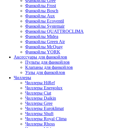
Фанкойлы Gree
Фанкойлы Frost
Фанкойлы Bosch
Фанкойлы Aux
Фанкойлы Ecoventil
Фанкойлы Systemair
Фанкойлы QUATTROCLIMA
Фанкойлы Midea
Фанкойлы Green Air
Фанкойлы McQuay
Фанкойлы YORK
Аксессуары для фанкойлов
Пульты для фанкойлов
Клапаны для фанкойлов
Узлы для фанкойлов
Чиллеры
Чиллеры HiRef
Чиллеры Energolux
Чиллеры Ciat
Чиллеры Daikin
Чиллеры Gree
Чиллеры Euroklimat
Чиллеры Shuft
Чиллеры Royal Clima
Чиллеры Rhoss