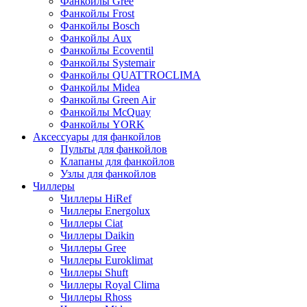
Фанкойлы Gree
Фанкойлы Frost
Фанкойлы Bosch
Фанкойлы Aux
Фанкойлы Ecoventil
Фанкойлы Systemair
Фанкойлы QUATTROCLIMA
Фанкойлы Midea
Фанкойлы Green Air
Фанкойлы McQuay
Фанкойлы YORK
Аксессуары для фанкойлов
Пульты для фанкойлов
Клапаны для фанкойлов
Узлы для фанкойлов
Чиллеры
Чиллеры HiRef
Чиллеры Energolux
Чиллеры Ciat
Чиллеры Daikin
Чиллеры Gree
Чиллеры Euroklimat
Чиллеры Shuft
Чиллеры Royal Clima
Чиллеры Rhoss