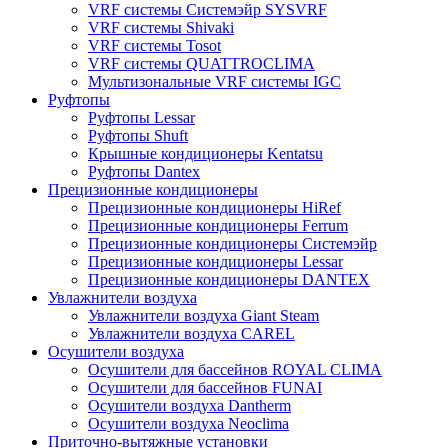
VRF системы Системэйр SYSVRF
VRF системы Shivaki
VRF системы Tosot
VRF системы QUATTROCLIMA
Мультизональные VRF системы IGC
Руфтопы
Руфтопы Lessar
Руфтопы Shuft
Крышные кондиционеры Kentatsu
Руфтопы Dantex
Прецизионные кондиционеры
Прецизионные кондиционеры HiRef
Прецизионные кондиционеры Ferrum
Прецизионные кондиционеры Системэйр
Прецизионные кондиционеры Lessar
Прецизионные кондиционеры DANTEX
Увлажнители воздуха
Увлажнители воздуха Giant Steam
Увлажнители воздуха CAREL
Осушители воздуха
Осушители для бассейнов ROYAL CLIMA
Осушители для бассейнов FUNAI
Осушители воздуха Dantherm
Осушители воздуха Neoclima
Приточно-вытяжные установки