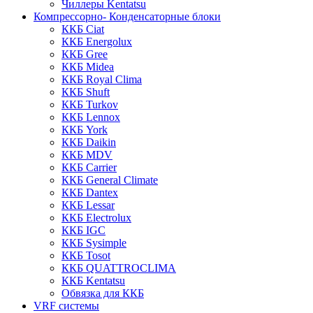
Чиллеры Kentatsu
Компрессорно- Конденсаторные блоки
ККБ Ciat
ККБ Energolux
ККБ Gree
ККБ Midea
ККБ Royal Clima
ККБ Shuft
ККБ Turkov
ККБ Lennox
ККБ York
ККБ Daikin
ККБ MDV
ККБ Carrier
ККБ General Climate
ККБ Dantex
ККБ Lessar
ККБ Electrolux
ККБ IGC
ККБ Sysimple
ККБ Tosot
ККБ QUATTROCLIMA
ККБ Kentatsu
Обвязка для ККБ
VRF системы