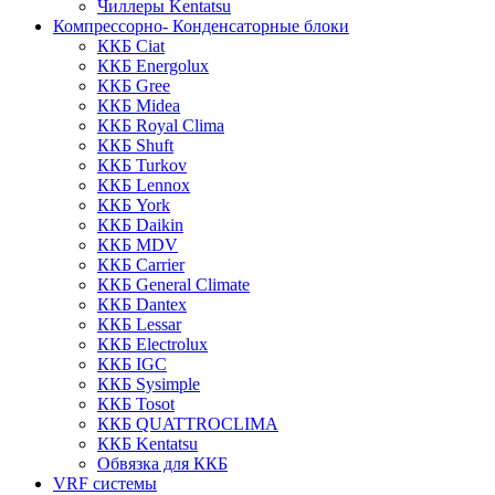
Чиллеры Kentatsu
Компрессорно- Конденсаторные блоки
ККБ Ciat
ККБ Energolux
ККБ Gree
ККБ Midea
ККБ Royal Clima
ККБ Shuft
ККБ Turkov
ККБ Lennox
ККБ York
ККБ Daikin
ККБ MDV
ККБ Carrier
ККБ General Climate
ККБ Dantex
ККБ Lessar
ККБ Electrolux
ККБ IGC
ККБ Sysimple
ККБ Tosot
ККБ QUATTROCLIMA
ККБ Kentatsu
Обвязка для ККБ
VRF системы