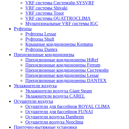
VRF системы Системэйр SYSVRF
VRF системы Shivaki
VRF системы Tosot
VRF системы QUATTROCLIMA
Мультизональные VRF системы IGC
Руфтопы
Руфтопы Lessar
Руфтопы Shuft
Крышные кондиционеры Kentatsu
Руфтопы Dantex
Прецизионные кондиционеры
Прецизионные кондиционеры HiRef
Прецизионные кондиционеры Ferrum
Прецизионные кондиционеры Системэйр
Прецизионные кондиционеры Lessar
Прецизионные кондиционеры DANTEX
Увлажнители воздуха
Увлажнители воздуха Giant Steam
Увлажнители воздуха CAREL
Осушители воздуха
Осушители для бассейнов ROYAL CLIMA
Осушители для бассейнов FUNAI
Осушители воздуха Dantherm
Осушители воздуха Neoclima
Приточно-вытяжные установки