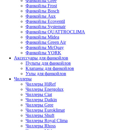
Фанкойлы Gree
Фанкойлы Frost
Фанкойлы Bosch
Фанкойлы Aux
Фанкойлы Ecoventil
Фанкойлы Systemair
Фанкойлы QUATTROCLIMA
Фанкойлы Midea
Фанкойлы Green Air
Фанкойлы McQuay
Фанкойлы YORK
Аксессуары для фанкойлов
Пульты для фанкойлов
Клапаны для фанкойлов
Узлы для фанкойлов
Чиллеры
Чиллеры HiRef
Чиллеры Energolux
Чиллеры Ciat
Чиллеры Daikin
Чиллеры Gree
Чиллеры Euroklimat
Чиллеры Shuft
Чиллеры Royal Clima
Чиллеры Rhoss