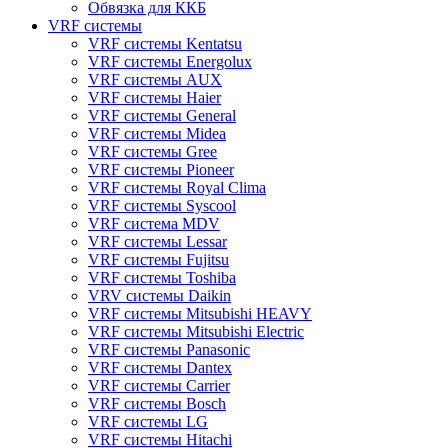
Обвязка для ККБ
VRF системы
VRF системы Kentatsu
VRF системы Energolux
VRF системы AUX
VRF системы Haier
VRF системы General
VRF системы Midea
VRF системы Gree
VRF системы Pioneer
VRF системы Royal Clima
VRF системы Syscool
VRF система MDV
VRF системы Lessar
VRF системы Fujitsu
VRF системы Toshiba
VRV системы Daikin
VRF системы Mitsubishi HEAVY
VRF системы Mitsubishi Electric
VRF системы Panasonic
VRF системы Dantex
VRF системы Carrier
VRF системы Bosch
VRF системы LG
VRF системы Hitachi