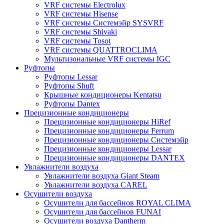
VRF системы Electrolux
VRF системы Hisense
VRF системы Системэйр SYSVRF
VRF системы Shivaki
VRF системы Tosot
VRF системы QUATTROCLIMA
Мультизональные VRF системы IGC
Руфтопы
Руфтопы Lessar
Руфтопы Shuft
Крышные кондиционеры Kentatsu
Руфтопы Dantex
Прецизионные кондиционеры
Прецизионные кондиционеры HiRef
Прецизионные кондиционеры Ferrum
Прецизионные кондиционеры Системэйр
Прецизионные кондиционеры Lessar
Прецизионные кондиционеры DANTEX
Увлажнители воздуха
Увлажнители воздуха Giant Steam
Увлажнители воздуха CAREL
Осушители воздуха
Осушители для бассейнов ROYAL CLIMA
Осушители для бассейнов FUNAI
Осушители воздуха Dantherm