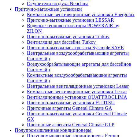
Осушители воздуха Neoclima
Приточно-вытяжные установки
Компактные вентиляционные установки Energolux
Приточно-вытяжные установки LESSAR
Водяные тепловентиляторы POWERAIR by
ZILON
Приточно-вытяжные установки Turkov
Вентиляция для бассейна Turkov
Приточно-вытяжные агрегаты Sysimple SAVE
Центральные воздухообрабатывающие агрегаты
Системэйр
Воздухообрабатывающие агрегаты для бассейнов
Системэйр
Компактные воздухообрабатывающие агрегаты
Системэйр
Центральные вентиляционные установки Lessar
Компактные вентиляционные установки Lessar
Вентиляционные установки QUATTROCLIMA
Приточно-вытяжные установки FUJITSU
Приточные агрегаты General Climate GA
Приточно-вытяжные установки General Climate
GX
Приточные агрегаты General Climate GLP
Полупромышленные кондиционеры
Полупромышленные кондиционеры Ferrum