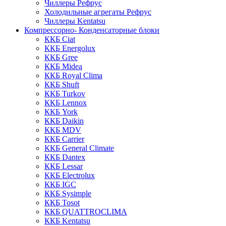
Чиллеры Рефрус
Холодильные агрегаты Рефрус
Чиллеры Kentatsu
Компрессорно- Конденсаторные блоки
ККБ Ciat
ККБ Energolux
ККБ Gree
ККБ Midea
ККБ Royal Clima
ККБ Shuft
ККБ Turkov
ККБ Lennox
ККБ York
ККБ Daikin
ККБ MDV
ККБ Carrier
ККБ General Climate
ККБ Dantex
ККБ Lessar
ККБ Electrolux
ККБ IGC
ККБ Sysimple
ККБ Tosot
ККБ QUATTROCLIMA
ККБ Kentatsu