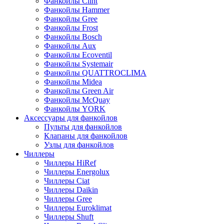
Фанкойлы Clint
Фанкойлы Hammer
Фанкойлы Gree
Фанкойлы Frost
Фанкойлы Bosch
Фанкойлы Aux
Фанкойлы Ecoventil
Фанкойлы Systemair
Фанкойлы QUATTROCLIMA
Фанкойлы Midea
Фанкойлы Green Air
Фанкойлы McQuay
Фанкойлы YORK
Аксессуары для фанкойлов
Пульты для фанкойлов
Клапаны для фанкойлов
Узлы для фанкойлов
Чиллеры
Чиллеры HiRef
Чиллеры Energolux
Чиллеры Ciat
Чиллеры Daikin
Чиллеры Gree
Чиллеры Euroklimat
Чиллеры Shuft