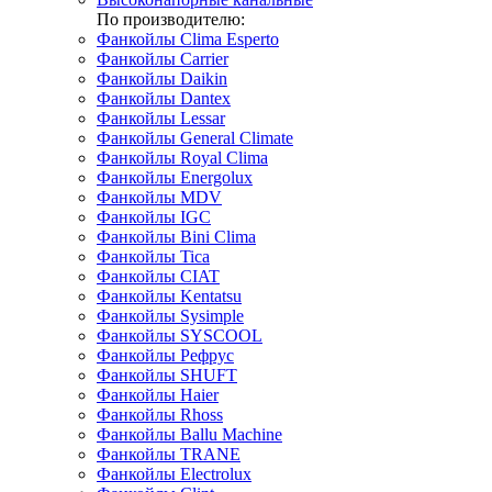
По производителю:
Фанкойлы Clima Esperto
Фанкойлы Carrier
Фанкойлы Daikin
Фанкойлы Dantex
Фанкойлы Lessar
Фанкойлы General Climate
Фанкойлы Royal Clima
Фанкойлы Energolux
Фанкойлы MDV
Фанкойлы IGC
Фанкойлы Bini Clima
Фанкойлы Tica
Фанкойлы CIAT
Фанкойлы Kentatsu
Фанкойлы Sysimple
Фанкойлы SYSCOOL
Фанкойлы Рефрус
Фанкойлы SHUFT
Фанкойлы Haier
Фанкойлы Rhoss
Фанкойлы Ballu Machine
Фанкойлы TRANE
Фанкойлы Electrolux