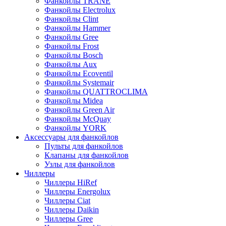
Фанкойлы TRANE
Фанкойлы Electrolux
Фанкойлы Clint
Фанкойлы Hammer
Фанкойлы Gree
Фанкойлы Frost
Фанкойлы Bosch
Фанкойлы Aux
Фанкойлы Ecoventil
Фанкойлы Systemair
Фанкойлы QUATTROCLIMA
Фанкойлы Midea
Фанкойлы Green Air
Фанкойлы McQuay
Фанкойлы YORK
Аксессуары для фанкойлов
Пульты для фанкойлов
Клапаны для фанкойлов
Узлы для фанкойлов
Чиллеры
Чиллеры HiRef
Чиллеры Energolux
Чиллеры Ciat
Чиллеры Daikin
Чиллеры Gree