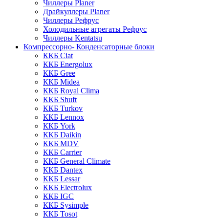
Чиллеры Planer
Драйкуллеры Planer
Чиллеры Рефрус
Холодильные агрегаты Рефрус
Чиллеры Kentatsu
Компрессорно- Конденсаторные блоки
ККБ Ciat
ККБ Energolux
ККБ Gree
ККБ Midea
ККБ Royal Clima
ККБ Shuft
ККБ Turkov
ККБ Lennox
ККБ York
ККБ Daikin
ККБ MDV
ККБ Carrier
ККБ General Climate
ККБ Dantex
ККБ Lessar
ККБ Electrolux
ККБ IGC
ККБ Sysimple
ККБ Tosot