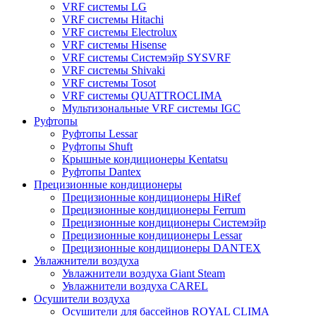
VRF системы LG
VRF системы Hitachi
VRF системы Electrolux
VRF системы Hisense
VRF системы Системэйр SYSVRF
VRF системы Shivaki
VRF системы Tosot
VRF системы QUATTROCLIMA
Мультизональные VRF системы IGC
Руфтопы
Руфтопы Lessar
Руфтопы Shuft
Крышные кондиционеры Kentatsu
Руфтопы Dantex
Прецизионные кондиционеры
Прецизионные кондиционеры HiRef
Прецизионные кондиционеры Ferrum
Прецизионные кондиционеры Системэйр
Прецизионные кондиционеры Lessar
Прецизионные кондиционеры DANTEX
Увлажнители воздуха
Увлажнители воздуха Giant Steam
Увлажнители воздуха CAREL
Осушители воздуха
Осушители для бассейнов ROYAL CLIMA