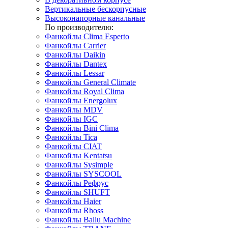
Вертикальные бескорпусные
Высоконапорные канальные
По производителю:
Фанкойлы Clima Esperto
Фанкойлы Carrier
Фанкойлы Daikin
Фанкойлы Dantex
Фанкойлы Lessar
Фанкойлы General Climate
Фанкойлы Royal Clima
Фанкойлы Energolux
Фанкойлы MDV
Фанкойлы IGC
Фанкойлы Bini Clima
Фанкойлы Tica
Фанкойлы CIAT
Фанкойлы Kentatsu
Фанкойлы Sysimple
Фанкойлы SYSCOOL
Фанкойлы Рефрус
Фанкойлы SHUFT
Фанкойлы Haier
Фанкойлы Rhoss
Фанкойлы Ballu Machine