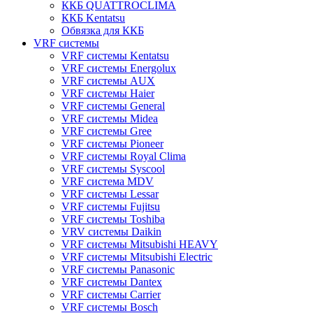
ККБ QUATTROCLIMA
ККБ Kentatsu
Обвязка для ККБ
VRF системы
VRF системы Kentatsu
VRF системы Energolux
VRF системы AUX
VRF системы Haier
VRF системы General
VRF системы Midea
VRF системы Gree
VRF системы Pioneer
VRF системы Royal Clima
VRF системы Syscool
VRF система MDV
VRF системы Lessar
VRF системы Fujitsu
VRF системы Toshiba
VRV системы Daikin
VRF системы Mitsubishi HEAVY
VRF системы Mitsubishi Electric
VRF системы Panasonic
VRF системы Dantex
VRF системы Carrier
VRF системы Bosch