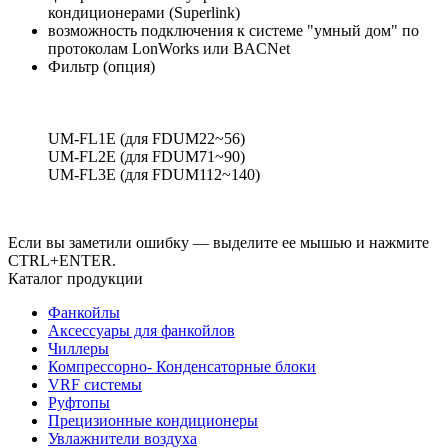
кондиционерами (Superlink)
возможность подключения к системе "умный дом" по
протоколам LonWorks или BACNet
Фильтр (опция)
UM-FL1E (для FDUM22~56)
UM-FL2E (для FDUM71~90)
UM-FL3E (для FDUM112~140)
Если вы заметили ошибку — выделите ее мышью и нажмите
CTRL+ENTER.
Каталог продукции
Фанкойлы
Аксессуары для фанкойлов
Чиллеры
Компрессорно- Конденсаторные блоки
VRF системы
Руфтопы
Прецизионные кондиционеры
Увлажнители воздуха