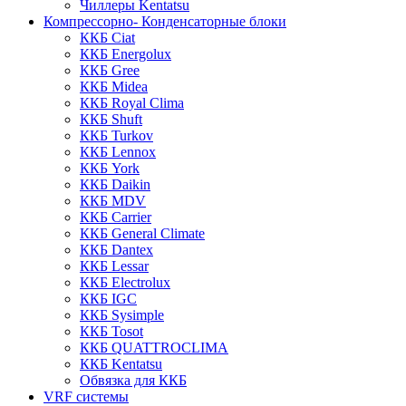
Чиллеры Kentatsu
Компрессорно- Конденсаторные блоки
ККБ Ciat
ККБ Energolux
ККБ Gree
ККБ Midea
ККБ Royal Clima
ККБ Shuft
ККБ Turkov
ККБ Lennox
ККБ York
ККБ Daikin
ККБ MDV
ККБ Carrier
ККБ General Climate
ККБ Dantex
ККБ Lessar
ККБ Electrolux
ККБ IGC
ККБ Sysimple
ККБ Tosot
ККБ QUATTROCLIMA
ККБ Kentatsu
Обвязка для ККБ
VRF системы