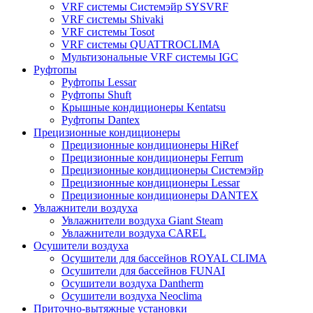
VRF системы Системэйр SYSVRF
VRF системы Shivaki
VRF системы Tosot
VRF системы QUATTROCLIMA
Мультизональные VRF системы IGC
Руфтопы
Руфтопы Lessar
Руфтопы Shuft
Крышные кондиционеры Kentatsu
Руфтопы Dantex
Прецизионные кондиционеры
Прецизионные кондиционеры HiRef
Прецизионные кондиционеры Ferrum
Прецизионные кондиционеры Системэйр
Прецизионные кондиционеры Lessar
Прецизионные кондиционеры DANTEX
Увлажнители воздуха
Увлажнители воздуха Giant Steam
Увлажнители воздуха CAREL
Осушители воздуха
Осушители для бассейнов ROYAL CLIMA
Осушители для бассейнов FUNAI
Осушители воздуха Dantherm
Осушители воздуха Neoclima
Приточно-вытяжные установки