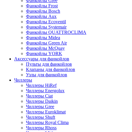
Фанкойлы Gree
Фанкойлы Frost
Фанкойлы Bosch
Фанкойлы Aux
Фанкойлы Ecoventil
Фанкойлы Systemair
Фанкойлы QUATTROCLIMA
Фанкойлы Midea
Фанкойлы Green Air
Фанкойлы McQuay
Фанкойлы YORK
Аксессуары для фанкойлов
Пульты для фанкойлов
Клапаны для фанкойлов
Узлы для фанкойлов
Чиллеры
Чиллеры HiRef
Чиллеры Energolux
Чиллеры Ciat
Чиллеры Daikin
Чиллеры Gree
Чиллеры Euroklimat
Чиллеры Shuft
Чиллеры Royal Clima
Чиллеры Rhoss