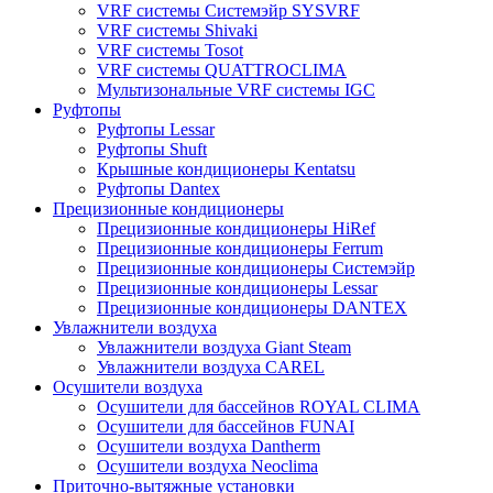
VRF системы Системэйр SYSVRF
VRF системы Shivaki
VRF системы Tosot
VRF системы QUATTROCLIMA
Мультизональные VRF системы IGC
Руфтопы
Руфтопы Lessar
Руфтопы Shuft
Крышные кондиционеры Kentatsu
Руфтопы Dantex
Прецизионные кондиционеры
Прецизионные кондиционеры HiRef
Прецизионные кондиционеры Ferrum
Прецизионные кондиционеры Системэйр
Прецизионные кондиционеры Lessar
Прецизионные кондиционеры DANTEX
Увлажнители воздуха
Увлажнители воздуха Giant Steam
Увлажнители воздуха CAREL
Осушители воздуха
Осушители для бассейнов ROYAL CLIMA
Осушители для бассейнов FUNAI
Осушители воздуха Dantherm
Осушители воздуха Neoclima
Приточно-вытяжные установки