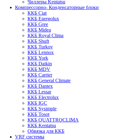
Чиллеры Kentatsu
Компрессорно- Конденсаторные блоки
ККБ Ciat
ККБ Energolux
ККБ Gree
ККБ Midea
ККБ Royal Clima
ККБ Shuft
ККБ Turkov
ККБ Lennox
ККБ York
ККБ Daikin
ККБ MDV
ККБ Carrier
ККБ General Climate
ККБ Dantex
ККБ Lessar
ККБ Electrolux
ККБ IGC
ККБ Sysimple
ККБ Tosot
ККБ QUATTROCLIMA
ККБ Kentatsu
Обвязка для ККБ
VRF системы