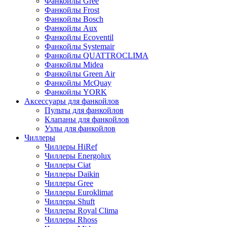
Фанкойлы Gree
Фанкойлы Frost
Фанкойлы Bosch
Фанкойлы Aux
Фанкойлы Ecoventil
Фанкойлы Systemair
Фанкойлы QUATTROCLIMA
Фанкойлы Midea
Фанкойлы Green Air
Фанкойлы McQuay
Фанкойлы YORK
Аксессуары для фанкойлов
Пульты для фанкойлов
Клапаны для фанкойлов
Узлы для фанкойлов
Чиллеры
Чиллеры HiRef
Чиллеры Energolux
Чиллеры Ciat
Чиллеры Daikin
Чиллеры Gree
Чиллеры Euroklimat
Чиллеры Shuft
Чиллеры Royal Clima
Чиллеры Rhoss