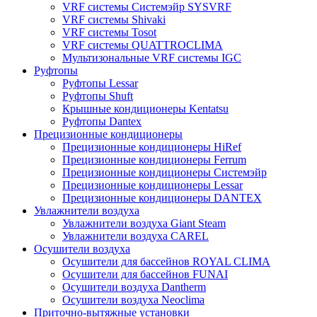
VRF системы Системэйр SYSVRF
VRF системы Shivaki
VRF системы Tosot
VRF системы QUATTROCLIMA
Мультизональные VRF системы IGC
Руфтопы
Руфтопы Lessar
Руфтопы Shuft
Крышные кондиционеры Kentatsu
Руфтопы Dantex
Прецизионные кондиционеры
Прецизионные кондиционеры HiRef
Прецизионные кондиционеры Ferrum
Прецизионные кондиционеры Системэйр
Прецизионные кондиционеры Lessar
Прецизионные кондиционеры DANTEX
Увлажнители воздуха
Увлажнители воздуха Giant Steam
Увлажнители воздуха CAREL
Осушители воздуха
Осушители для бассейнов ROYAL CLIMA
Осушители для бассейнов FUNAI
Осушители воздуха Dantherm
Осушители воздуха Neoclima
Приточно-вытяжные установки