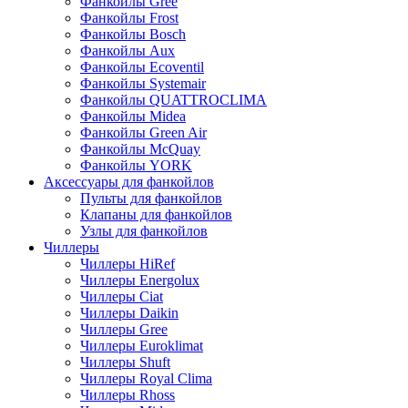
Фанкойлы Gree
Фанкойлы Frost
Фанкойлы Bosch
Фанкойлы Aux
Фанкойлы Ecoventil
Фанкойлы Systemair
Фанкойлы QUATTROCLIMA
Фанкойлы Midea
Фанкойлы Green Air
Фанкойлы McQuay
Фанкойлы YORK
Аксессуары для фанкойлов
Пульты для фанкойлов
Клапаны для фанкойлов
Узлы для фанкойлов
Чиллеры
Чиллеры HiRef
Чиллеры Energolux
Чиллеры Ciat
Чиллеры Daikin
Чиллеры Gree
Чиллеры Euroklimat
Чиллеры Shuft
Чиллеры Royal Clima
Чиллеры Rhoss