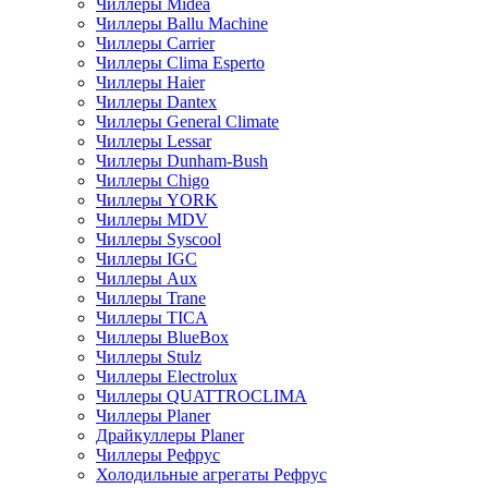
Чиллеры Midea
Чиллеры Ballu Machine
Чиллеры Carrier
Чиллеры Clima Esperto
Чиллеры Haier
Чиллеры Dantex
Чиллеры General Climate
Чиллеры Lessar
Чиллеры Dunham-Bush
Чиллеры Chigo
Чиллеры YORK
Чиллеры MDV
Чиллеры Syscool
Чиллеры IGC
Чиллеры Aux
Чиллеры Trane
Чиллеры TICA
Чиллеры BlueBox
Чиллеры Stulz
Чиллеры Electrolux
Чиллеры QUATTROCLIMA
Чиллеры Planer
Драйкуллеры Planer
Чиллеры Рефрус
Холодильные агрегаты Рефрус