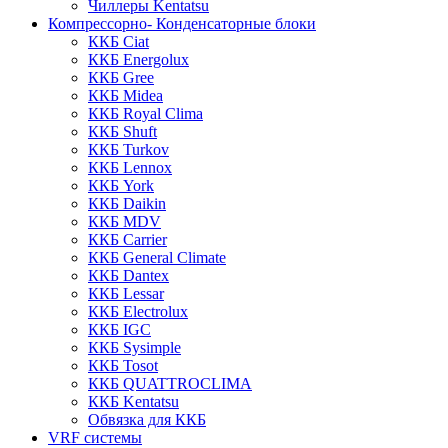
Чиллеры Kentatsu
Компрессорно- Конденсаторные блоки
ККБ Ciat
ККБ Energolux
ККБ Gree
ККБ Midea
ККБ Royal Clima
ККБ Shuft
ККБ Turkov
ККБ Lennox
ККБ York
ККБ Daikin
ККБ MDV
ККБ Carrier
ККБ General Climate
ККБ Dantex
ККБ Lessar
ККБ Electrolux
ККБ IGC
ККБ Sysimple
ККБ Tosot
ККБ QUATTROCLIMA
ККБ Kentatsu
Обвязка для ККБ
VRF системы