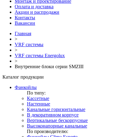
Монтаж и проектирование
Оплата и доставка
Акции и распродажи
Контакты
Вакансии
Главная
>
VRF системы
>
VRF системы Energolux
>
Внутренние блоки серии SMZIII
Каталог продукции
Фанкойлы
По типу:
Кассетные
Настенные
Канальные горизонтальные
В декоративном корпусе
Вертикальные бескорпусные
Высоконапорные канальные
По производителю:
Фанкойлы Clima Esperto