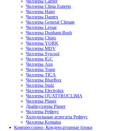
Чиллеры Carrier
Чиллеры Clima Esperto
Чиллеры Haier
Чиллеры Dantex
Чиллеры General Climate
Чиллеры Lessar
Чиллеры Dunham-Bush
Чиллеры Chigo
Чиллеры YORK
Чиллеры MDV
Чиллеры Syscool
Чиллеры IGC
Чиллеры Aux
Чиллеры Trane
Чиллеры TICA
Чиллеры BlueBox
Чиллеры Stulz
Чиллеры Electrolux
Чиллеры QUATTROCLIMA
Чиллеры Planer
Драйкуллеры Planer
Чиллеры Рефрус
Холодильные агрегаты Рефрус
Чиллеры Kentatsu
Компрессорно- Конденсаторные блоки