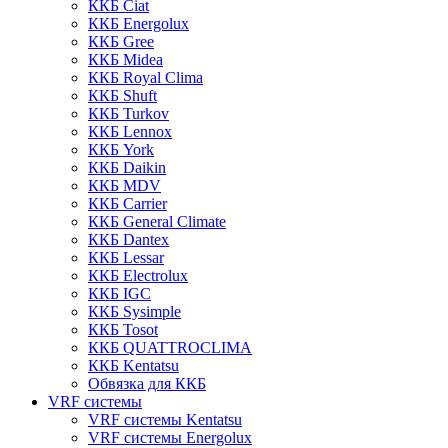
ККБ Ciat
ККБ Energolux
ККБ Gree
ККБ Midea
ККБ Royal Clima
ККБ Shuft
ККБ Turkov
ККБ Lennox
ККБ York
ККБ Daikin
ККБ MDV
ККБ Carrier
ККБ General Climate
ККБ Dantex
ККБ Lessar
ККБ Electrolux
ККБ IGC
ККБ Sysimple
ККБ Tosot
ККБ QUATTROCLIMA
ККБ Kentatsu
Обвязка для ККБ
VRF системы
VRF системы Kentatsu
VRF системы Energolux