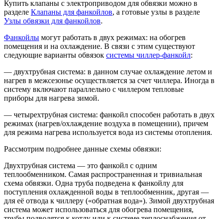
Купить клапаны с электроприводом для обвязки можно в
разделе
Клапаны для фанкойлов
, а готовые узлы в разделе
Узлы обвязки для фанкойлов
.
Фанкойлы
могут работать в двух режимах: на обогрев
помещения и на охлаждение. В связи с этим существуют
следующие варианты обвязок
системы чиллер-фанкойл
:
— двухтрубная система: в данном случае охлаждение летом и
нагрев в межсезонье осуществляется за счет чиллера. Иногда в
систему включают параллельно с чиллером тепловые
приборы для нагрева зимой.
— четырехтрубная система: фанкойл способен работать в двух
режимах (нагрев/охлаждение воздуха в помещении), причем
для режима нагрева используется вода из системы отопления.
Рассмотрим подробнее данные схемы обвязки:
Двухтрубная система — это фанкойл с одним
теплообменником. Самая распространенная и тривиальная
схема обвязки. Одна труба подведена к фанкойлу для
поступления охлажденной воды в теплообменник, другая —
для её отвода к чиллеру («обратная вода»). Зимой двухтрубная
система может использоваться для обогрева помещения,
трубы подводятся к котлу или к системе теплоснабжения от