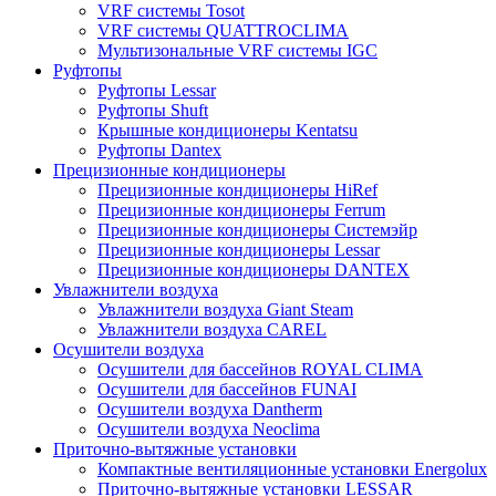
VRF системы Tosot
VRF системы QUATTROCLIMA
Мультизональные VRF системы IGC
Руфтопы
Руфтопы Lessar
Руфтопы Shuft
Крышные кондиционеры Kentatsu
Руфтопы Dantex
Прецизионные кондиционеры
Прецизионные кондиционеры HiRef
Прецизионные кондиционеры Ferrum
Прецизионные кондиционеры Системэйр
Прецизионные кондиционеры Lessar
Прецизионные кондиционеры DANTEX
Увлажнители воздуха
Увлажнители воздуха Giant Steam
Увлажнители воздуха CAREL
Осушители воздуха
Осушители для бассейнов ROYAL CLIMA
Осушители для бассейнов FUNAI
Осушители воздуха Dantherm
Осушители воздуха Neoclima
Приточно-вытяжные установки
Компактные вентиляционные установки Energolux
Приточно-вытяжные установки LESSAR