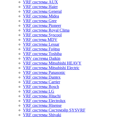
VRF системы AUX
VRF системы Haier
VRF системы General
VRF системы Midea
VRF системы Gree
VRF системы Pioneer
VRF системы Royal Clima
VRF системы Syscool
VRF система MDV
VRF системы Lessar
VRF системы Fujitsu
VRF системы Toshiba
VRV системы Daikin
VRF системы Mitsubishi HEAVY
VRF системы Mitsubishi Electric
VRF системы Panasonic
VRF системы Dantex
VRF системы Carrier
VRF системы Bosch
VRF системы LG
VRF системы Hitachi
VRF системы Electrolux
VRF системы Hisense
VRF системы Системэйр SYSVRF
VRF системы Shivaki