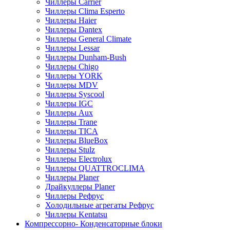
Чиллеры Carrier
Чиллеры Clima Esperto
Чиллеры Haier
Чиллеры Dantex
Чиллеры General Climate
Чиллеры Lessar
Чиллеры Dunham-Bush
Чиллеры Chigo
Чиллеры YORK
Чиллеры MDV
Чиллеры Syscool
Чиллеры IGC
Чиллеры Aux
Чиллеры Trane
Чиллеры TICA
Чиллеры BlueBox
Чиллеры Stulz
Чиллеры Electrolux
Чиллеры QUATTROCLIMA
Чиллеры Planer
Драйкуллеры Planer
Чиллеры Рефрус
Холодильные агрегаты Рефрус
Чиллеры Kentatsu
Компрессорно- Конденсаторные блоки