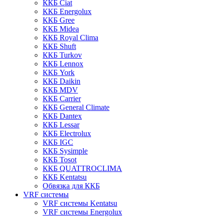
ККБ Ciat
ККБ Energolux
ККБ Gree
ККБ Midea
ККБ Royal Clima
ККБ Shuft
ККБ Turkov
ККБ Lennox
ККБ York
ККБ Daikin
ККБ MDV
ККБ Carrier
ККБ General Climate
ККБ Dantex
ККБ Lessar
ККБ Electrolux
ККБ IGC
ККБ Sysimple
ККБ Tosot
ККБ QUATTROCLIMA
ККБ Kentatsu
Обвязка для ККБ
VRF системы
VRF системы Kentatsu
VRF системы Energolux