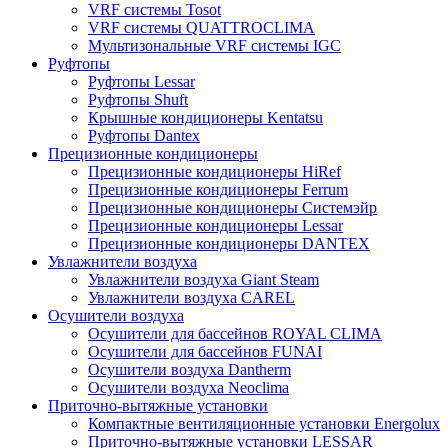
VRF системы Tosot
VRF системы QUATTROCLIMA
Мультизональные VRF системы IGC
Руфтопы
Руфтопы Lessar
Руфтопы Shuft
Крышные кондиционеры Kentatsu
Руфтопы Dantex
Прецизионные кондиционеры
Прецизионные кондиционеры HiRef
Прецизионные кондиционеры Ferrum
Прецизионные кондиционеры Системэйр
Прецизионные кондиционеры Lessar
Прецизионные кондиционеры DANTEX
Увлажнители воздуха
Увлажнители воздуха Giant Steam
Увлажнители воздуха CAREL
Осушители воздуха
Осушители для бассейнов ROYAL CLIMA
Осушители для бассейнов FUNAI
Осушители воздуха Dantherm
Осушители воздуха Neoclima
Приточно-вытяжные установки
Компактные вентиляционные установки Energolux
Приточно-вытяжные установки LESSAR