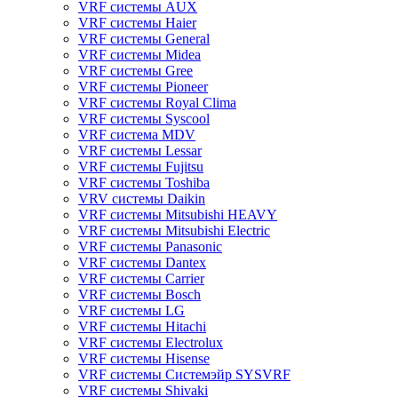
VRF системы AUX
VRF системы Haier
VRF системы General
VRF системы Midea
VRF системы Gree
VRF системы Pioneer
VRF системы Royal Clima
VRF системы Syscool
VRF система MDV
VRF системы Lessar
VRF системы Fujitsu
VRF системы Toshiba
VRV системы Daikin
VRF системы Mitsubishi HEAVY
VRF системы Mitsubishi Electric
VRF системы Panasonic
VRF системы Dantex
VRF системы Carrier
VRF системы Bosch
VRF системы LG
VRF системы Hitachi
VRF системы Electrolux
VRF системы Hisense
VRF системы Системэйр SYSVRF
VRF системы Shivaki