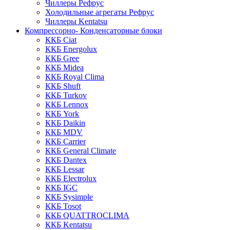
Чиллеры Рефрус
Холодильные агрегаты Рефрус
Чиллеры Kentatsu
Компрессорно- Конденсаторные блоки
ККБ Ciat
ККБ Energolux
ККБ Gree
ККБ Midea
ККБ Royal Clima
ККБ Shuft
ККБ Turkov
ККБ Lennox
ККБ York
ККБ Daikin
ККБ MDV
ККБ Carrier
ККБ General Climate
ККБ Dantex
ККБ Lessar
ККБ Electrolux
ККБ IGC
ККБ Sysimple
ККБ Tosot
ККБ QUATTROCLIMA
ККБ Kentatsu