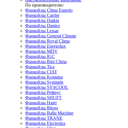
По производителю:
Фанкойлы Clima Esperto
Фанкойлы Carrier
Фанкойлы Daikin
Фанкойлы Dantex
Фанкойлы Lessar
Фанкойлы General Climate
Фанкойлы Royal Clima
Фанкойлы Energolux
Фанкойлы MDV
Фанкойлы IGC
Фанкойлы Bini Clima
Фанкойлы Tica
Фанкойлы CIAT
Фанкойлы Kentatsu
Фанкойлы Sysimple
Фанкойлы SYSCOOL
Фанкойлы Рефрус
Фанкойлы SHUFT
Фанкойлы Haier
Фанкойлы Rhoss
Фанкойлы Ballu Machine
Фанкойлы TRANE
Фанкойлы Electrolux