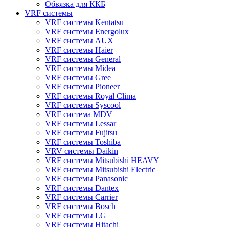
Обвязка для ККБ
VRF системы
VRF системы Kentatsu
VRF системы Energolux
VRF системы AUX
VRF системы Haier
VRF системы General
VRF системы Midea
VRF системы Gree
VRF системы Pioneer
VRF системы Royal Clima
VRF системы Syscool
VRF система MDV
VRF системы Lessar
VRF системы Fujitsu
VRF системы Toshiba
VRV системы Daikin
VRF системы Mitsubishi HEAVY
VRF системы Mitsubishi Electric
VRF системы Panasonic
VRF системы Dantex
VRF системы Carrier
VRF системы Bosch
VRF системы LG
VRF системы Hitachi