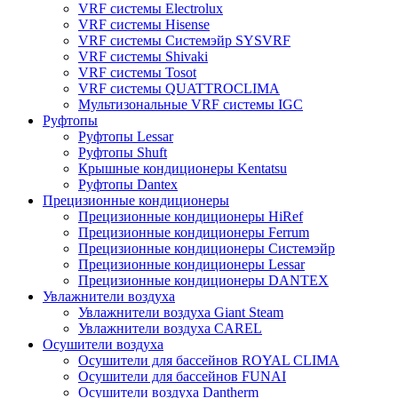
VRF системы Electrolux
VRF системы Hisense
VRF системы Системэйр SYSVRF
VRF системы Shivaki
VRF системы Tosot
VRF системы QUATTROCLIMA
Мультизональные VRF системы IGC
Руфтопы
Руфтопы Lessar
Руфтопы Shuft
Крышные кондиционеры Kentatsu
Руфтопы Dantex
Прецизионные кондиционеры
Прецизионные кондиционеры HiRef
Прецизионные кондиционеры Ferrum
Прецизионные кондиционеры Системэйр
Прецизионные кондиционеры Lessar
Прецизионные кондиционеры DANTEX
Увлажнители воздуха
Увлажнители воздуха Giant Steam
Увлажнители воздуха CAREL
Осушители воздуха
Осушители для бассейнов ROYAL CLIMA
Осушители для бассейнов FUNAI
Осушители воздуха Dantherm