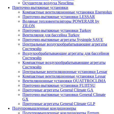
Осушители воздуха Neoclima
Приточно-вытяжные установки
Компактные вентиляционные установки Energolux
Приточно-вытяжные установки LESSAR
Водяные тепловентиляторы POWERAIR by
ZILON
Приточно-вытяжные установки Turkov
Вентиляция для бассейна Turkov
Приточно-вытяжные агрегаты Sysimple SAVE
Центральные воздухообрабатывающие агрегаты
Системэйр
Воздухообрабатывающие агрегаты для бассейнов
Системэйр
Компактные воздухообрабатывающие агрегаты
Системэйр
Центральные вентиляционные установки Lessar
Компактные вентиляционные установки Lessar
Вентиляционные установки QUATTROCLIMA
Приточно-вытяжные установки FUJITSU
Приточные агрегаты General Climate GA
Приточно-вытяжные установки General Climate
GX
Приточные агрегаты General Climate GLP
Полупромышленные кондиционеры
Полупромышленные кондиционеры Ferrum