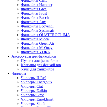
Фанкойлы Clint
Фанкойлы Hammer
Фанкойлы Gree
Фанкойлы Frost
Фанкойлы Bosch
Фанкойлы Aux
Фанкойлы Ecoventil
Фанкойлы Systemair
Фанкойлы QUATTROCLIMA
Фанкойлы Midea
Фанкойлы Green Air
Фанкойлы McQuay
Фанкойлы YORK
Аксессуары для фанкойлов
Пульты для фанкойлов
Клапаны для фанкойлов
Узлы для фанкойлов
Чиллеры
Чиллеры HiRef
Чиллеры Energolux
Чиллеры Ciat
Чиллеры Daikin
Чиллеры Gree
Чиллеры Euroklimat
Чиллеры Shuft