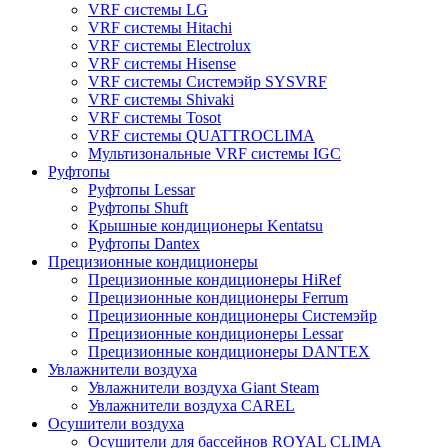
VRF системы LG
VRF системы Hitachi
VRF системы Electrolux
VRF системы Hisense
VRF системы Системэйр SYSVRF
VRF системы Shivaki
VRF системы Tosot
VRF системы QUATTROCLIMA
Мультизональные VRF системы IGC
Руфтопы
Руфтопы Lessar
Руфтопы Shuft
Крышные кондиционеры Kentatsu
Руфтопы Dantex
Прецизионные кондиционеры
Прецизионные кондиционеры HiRef
Прецизионные кондиционеры Ferrum
Прецизионные кондиционеры Системэйр
Прецизионные кондиционеры Lessar
Прецизионные кондиционеры DANTEX
Увлажнители воздуха
Увлажнители воздуха Giant Steam
Увлажнители воздуха CAREL
Осушители воздуха
Осушители для бассейнов ROYAL CLIMA