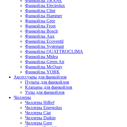
Фанкойлы TRANE
Фанкойлы Electrolux
Фанкойлы Clint
Фанкойлы Hammer
Фанкойлы Gree
Фанкойлы Frost
Фанкойлы Bosch
Фанкойлы Aux
Фанкойлы Ecoventil
Фанкойлы Systemair
Фанкойлы QUATTROCLIMA
Фанкойлы Midea
Фанкойлы Green Air
Фанкойлы McQuay
Фанкойлы YORK
Аксессуары для фанкойлов
Пульты для фанкойлов
Клапаны для фанкойлов
Узлы для фанкойлов
Чиллеры
Чиллеры HiRef
Чиллеры Energolux
Чиллеры Ciat
Чиллеры Daikin
Чиллеры Gree