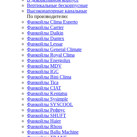
Вертикальные бескорпусные
Высоконапорные канальные
По производителю:
Фанкойлы Clima Esperto
Фанкойлы Carrier
Фанкойлы Daikin
Фанкойлы Dantex
Фанкойлы Lessar
Фанкойлы General Climate
Фанкойлы Royal Clima
Фанкойлы Energolux
Фанкойлы MDV
Фанкойлы IGC
Фанкойлы Bini Clima
Фанкойлы Tica
Фанкойлы CIAT
Фанкойлы Kentatsu
Фанкойлы Sysimple
Фанкойлы SYSCOOL
Фанкойлы Рефрус
Фанкойлы SHUFT
Фанкойлы Haier
Фанкойлы Rhoss
Фанкойлы Ballu Machine