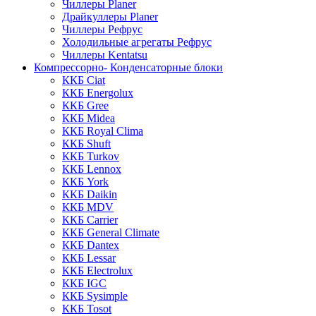
Чиллеры Planer
Драйкуллеры Planer
Чиллеры Рефрус
Холодильные агрегаты Рефрус
Чиллеры Kentatsu
Компрессорно- Конденсаторные блоки
ККБ Ciat
ККБ Energolux
ККБ Gree
ККБ Midea
ККБ Royal Clima
ККБ Shuft
ККБ Turkov
ККБ Lennox
ККБ York
ККБ Daikin
ККБ MDV
ККБ Carrier
ККБ General Climate
ККБ Dantex
ККБ Lessar
ККБ Electrolux
ККБ IGC
ККБ Sysimple
ККБ Tosot