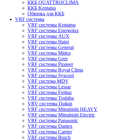
ККБ QUATTROCLIMA
ККБ Kentatsu
Обвязка для ККБ
VRF системы
VRF системы Kentatsu
VRF системы Energolux
VRF системы AUX
VRF системы Haier
VRF системы General
VRF системы Midea
VRF системы Gree
VRF системы Pioneer
VRF системы Royal Clima
VRF системы Syscool
VRF система MDV
VRF системы Lessar
VRF системы Fujitsu
VRF системы Toshiba
VRV системы Daikin
VRF системы Mitsubishi HEAVY
VRF системы Mitsubishi Electric
VRF системы Panasonic
VRF системы Dantex
VRF системы Carrier
VRF системы Bosch