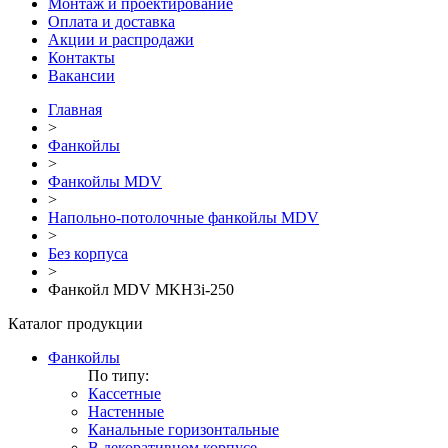
Монтаж и проектирование
Оплата и доставка
Акции и распродажи
Контакты
Вакансии
Главная
>
Фанкойлы
>
Фанкойлы MDV
>
Напольно-потолочные фанкойлы MDV
>
Без корпуса
>
Фанкойл MDV MKH3i-250
Каталог продукции
Фанкойлы
По типу:
Кассетные
Настенные
Канальные горизонтальные
В декоративном корпусе