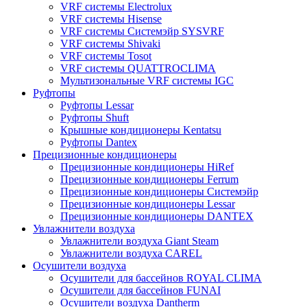
VRF системы Electrolux
VRF системы Hisense
VRF системы Системэйр SYSVRF
VRF системы Shivaki
VRF системы Tosot
VRF системы QUATTROCLIMA
Мультизональные VRF системы IGC
Руфтопы
Руфтопы Lessar
Руфтопы Shuft
Крышные кондиционеры Kentatsu
Руфтопы Dantex
Прецизионные кондиционеры
Прецизионные кондиционеры HiRef
Прецизионные кондиционеры Ferrum
Прецизионные кондиционеры Системэйр
Прецизионные кондиционеры Lessar
Прецизионные кондиционеры DANTEX
Увлажнители воздуха
Увлажнители воздуха Giant Steam
Увлажнители воздуха CAREL
Осушители воздуха
Осушители для бассейнов ROYAL CLIMA
Осушители для бассейнов FUNAI
Осушители воздуха Dantherm