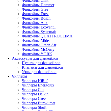
Фанкойлы Clint
Фанкойлы Hammer
Фанкойлы Gree
Фанкойлы Frost
Фанкойлы Bosch
Фанкойлы Aux
Фанкойлы Ecoventil
Фанкойлы Systemair
Фанкойлы QUATTROCLIMA
Фанкойлы Midea
Фанкойлы Green Air
Фанкойлы McQuay
Фанкойлы YORK
Аксессуары для фанкойлов
Пульты для фанкойлов
Клапаны для фанкойлов
Узлы для фанкойлов
Чиллеры
Чиллеры HiRef
Чиллеры Energolux
Чиллеры Ciat
Чиллеры Daikin
Чиллеры Gree
Чиллеры Euroklimat
Чиллеры Shuft