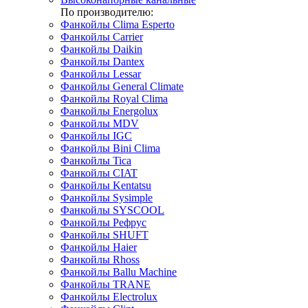
По производителю:
Фанкойлы Clima Esperto
Фанкойлы Carrier
Фанкойлы Daikin
Фанкойлы Dantex
Фанкойлы Lessar
Фанкойлы General Climate
Фанкойлы Royal Clima
Фанкойлы Energolux
Фанкойлы MDV
Фанкойлы IGC
Фанкойлы Bini Clima
Фанкойлы Tica
Фанкойлы CIAT
Фанкойлы Kentatsu
Фанкойлы Sysimple
Фанкойлы SYSCOOL
Фанкойлы Рефрус
Фанкойлы SHUFT
Фанкойлы Haier
Фанкойлы Rhoss
Фанкойлы Ballu Machine
Фанкойлы TRANE
Фанкойлы Electrolux