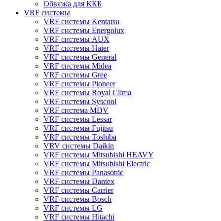
Обвязка для ККБ
VRF системы
VRF системы Kentatsu
VRF системы Energolux
VRF системы AUX
VRF системы Haier
VRF системы General
VRF системы Midea
VRF системы Gree
VRF системы Pioneer
VRF системы Royal Clima
VRF системы Syscool
VRF система MDV
VRF системы Lessar
VRF системы Fujitsu
VRF системы Toshiba
VRV системы Daikin
VRF системы Mitsubishi HEAVY
VRF системы Mitsubishi Electric
VRF системы Panasonic
VRF системы Dantex
VRF системы Carrier
VRF системы Bosch
VRF системы LG
VRF системы Hitachi